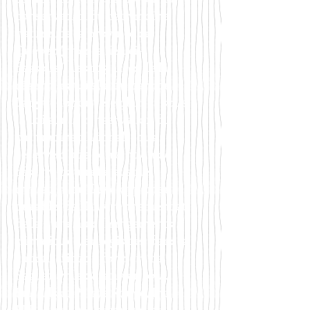
conservation du patrimoine
naturel de la province de
Québec (*voir le lien ci-
dessous.) Les 103 acres de la
réserve naturelle du parc du
Languedoc ont été placées sous
la Loi sur la conservation du
patrimoine national, sous
réserve d'une convention de
réserve naturelle avec le
ministère du Développement
durable, de l'Environnement et
de la Lutte aux changements
climatiques,
enregistrée dans la
circonscription foncière de
Saguenay, le 28 janvier 2014.
Friends of Pointe Rouge, Inc. («
FPR ») est une organisation