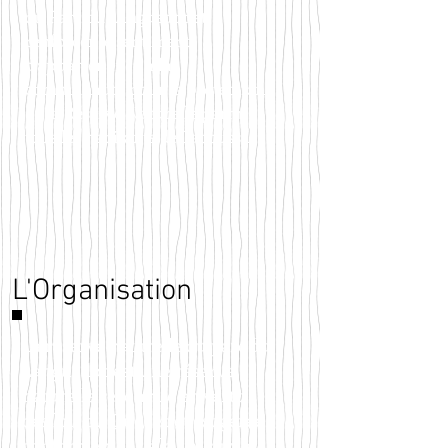
du Parc du Languedoc et
renforcer le sentiment
d'appartenance à la
communauté pour la protection
de la Réserve Naturelle parmi
tous les habitants de Tadoussac.
L'Organisation
La réserve naturelle du parc du
Languedoc est une réserve
naturelle reconnue en vertu
des lois du Québec et est gérée
conformément à la Loi sur la