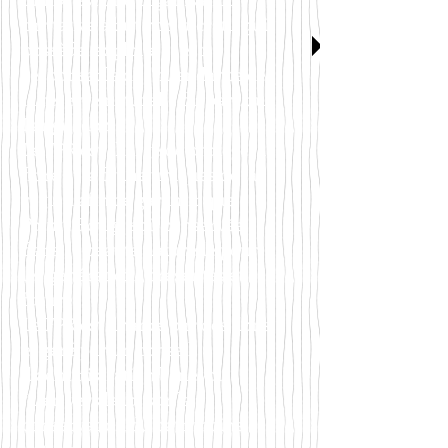
caritative à but non lucratif qui
possède, exploite et est
responsable de l'intendance de
la réserve naturelle du parc du
Languedoc.
Le FPR est chargé de protéger la
flore et la faune uniques de la
région afin de garantir que
Pointe Rouge soit conservée
dans sa beauté naturelle pour
les générations présentes et
futures.
Le FPR est financé par des dons
et géré par un conseil
d’administration bénévole.
*Lien vers la loi sur la
conservation du patrimoine